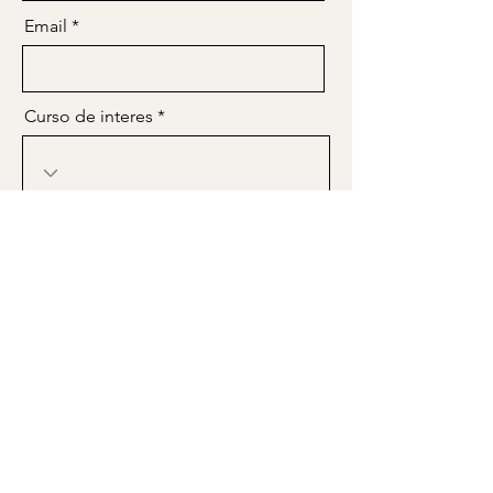
Email
Curso de interes
Horarios disponibles
*
Sábados de 9:30 am a 1:30 pm
Enviar
Si no quieres esperar a hablar con
un agente puedes registrarte en línea