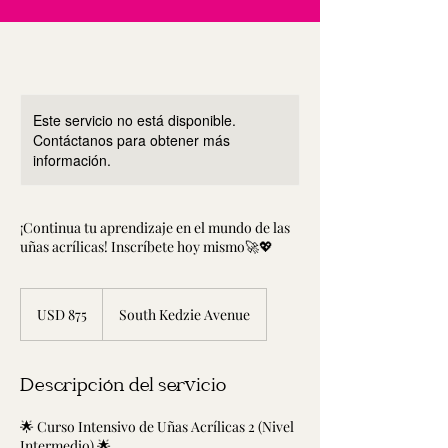
Este servicio no está disponible.
Contáctanos para obtener más
información.
¡Continua tu aprendizaje en el mundo de las
uñas acrílicas! Inscríbete hoy mismo🚀💖
875
dólares
USD 875
South Kedzie Avenue
estadounidenses
Descripción del servicio
🌟 Curso Intensivo de Uñas Acrílicas 2 (Nivel
Intermedio) 🌟